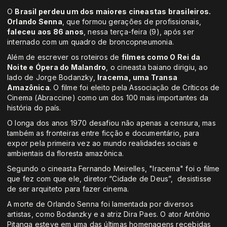
O
Brasil perdeu um dos maiores cineastas brasileiros.
Orlando Senna
, que formou gerações de profissionais,
faleceu aos 86 anos
, nessa terça-feira (9), após ser
internado com um quadro de broncopneumonia.
Além de escrever os roteiros de
filmes como O Rei da
Noite e Ópera do Malandro
, o cineasta baiano dirigiu, ao
lado de Jorge Bodanzky,
Iracema, uma Transa
Amazônica
. O filme foi eleito pela Associação de Críticos de
Cinema (Abraccine) como um dos 100 mais importantes da
história do país.
O longa dos anos 1970 desafiou não apenas a censura, mas
também as fronteiras entre ficção e documentário, para
expor pela primeira vez ao mundo realidades sociais e
ambientais da floresta amazônica.
Segundo o cineasta Fernando Meirelles, "Iracema" foi o filme
que fez com que ele, diretor “Cidade de Deus”, desistisse
de ser arquiteto para fazer cinema.
A morte de Orlando Senna foi lamentada por diversos
artistas, como Bodanzky e a atriz Dira Paes. O ator Antônio
Pitanga esteve em uma das últimas homenagens recebidas